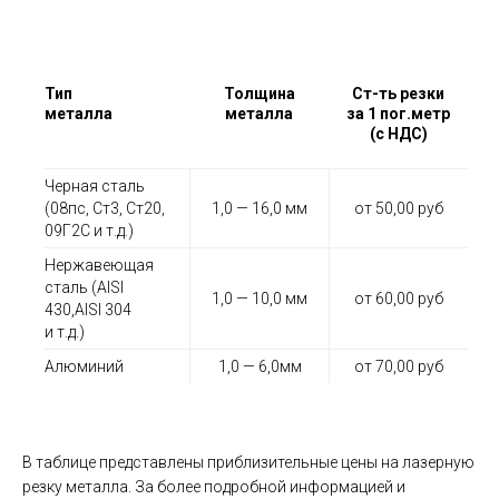
Тип
Толщина
Ст-ть резки
металла
металла
за 1 пог.метр
(с НДС)
Черная сталь
(08пс, Ст3, Ст20,
1,0 — 16,0 мм
от 50,00 руб
09Г2С и т.д.)
Нержавеющая
сталь (AISI
1,0 — 10,0 мм
от 60,00 руб
430,AISI 304
и т.д.)
Алюминий
1,0 — 6,0мм
от 70,00 руб
В таблице представлены приблизительные цены на лазерную
резку металла. За более подробной информацией и